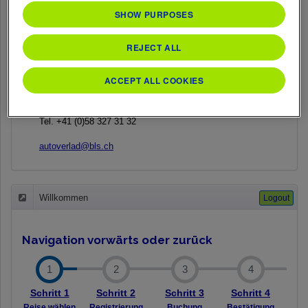
SHOW PURPOSES
Reisezentrum Kandersteg
Juni-September
REJECT ALL
Montag - Sonntag: 07:00-18:00 Uhr
Oktober-Mai
Montag - Freitag: 07:00-18:00 Uhr
ACCEPT ALL COOKIES
Samstag/Sonntag: 07:00-11:30 Uhr
12:30-16:00 Uhr
Tel. +41 (0)58 327 31 32
autoverlad@bls.ch
Willkommen
Logout
Navigation
vorwärts oder zurück
1
2
3
4
Schritt 1
Schritt 2
Schritt 3
Schritt 4
Reise wählen
Registrierung
Buchung
Bestätigung