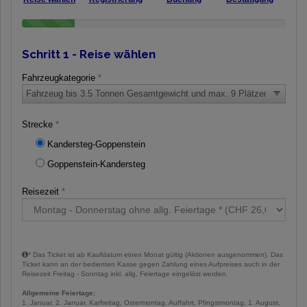
0%
Complete
(success)
Schritt 1 - Reise wählen
Fahrzeugkategorie
Strecke
Kandersteg-Goppenstein
Goppenstein-Kandersteg
Reisezeit
* Das Ticket ist ab Kaufdatum einen Monat gültig (Aktionen ausgenommen). Das
Ticket kann an der bedienten Kasse gegen Zahlung eines Aufpreises auch in der
Reisezeit Freitag - Sonntag inkl. allg, Feiertage eingelöst werden.
Allgemeine Feiertage:
1. Januar, 2. Januar, Karfreitag, Ostermontag, Auffahrt, Pfingstmontag, 1. August,