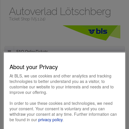
Autoverlad Lötschberg
Ticket Shop (V5.1.24)
FAQ OnlineTickets
Hier finden Sie die Antworten auf die häufigsten Fragen rund
About your Privacy
um den Ticket Shop.
Häufige Fragen
At BLS, we use cookies and other analytics and tracking
technologies to better understand you as a visitor, to
customise our website to your interests and needs and to
improve our offering.
Kontakt
In order to use these cookies and technologies, we need
your consent. Your consent is voluntary and you can
BLS AG
withdraw your consent at any time. Further information can
Autoverlad
be found in our
privacy policy
.
Freiburgstrasse 130
CH-3001 Bern