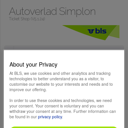
Autoverlad Simplon
Ticket Shop (V5.1.24)
FAQ billets en ligne
About your Privacy
Vous trouverez ici les réponses aux questions les plus
fréquemment posées à propos du Ticket Shop.
At BLS, we use cookies and other analytics and tracking
Questions fréquentes
technologies to better understand you as a visitor, to
customise our website to your interests and needs and to
improve our offering.
In order to use these cookies and technologies, we need
Contact
your consent. Your consent is voluntary and you can
withdraw your consent at any time. Further information can
BLS AG
be found in our
privacy policy
.
Autoverlad
Freiburgstrasse 130
CH-3001 Bern