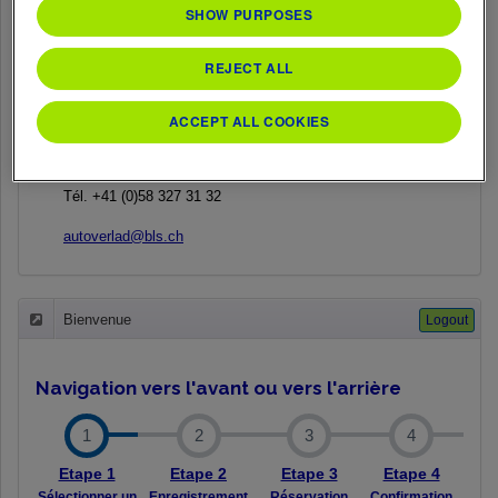
SHOW PURPOSES
Centre de voyages de Kandersteg
Juin-Septembre
REJECT ALL
lundi – dimanche: 07:00-18:00 h
Octobre-Mai
Lundi à vendredi: 7 h 00 - 18 h 00
ACCEPT ALL COOKIES
Samedi/dimanche: 7 h 00 - 11 h 30
12 h 30 - 16 h 00
Tél. +41 (0)58 327 31 32
autoverlad@bls.ch
Bienvenue
Logout
Navigation
vers l'avant ou vers l'arrière
1
2
3
4
Etape 1
Etape 2
Etape 3
Etape 4
Sélectionner un
Enregistrement
Réservation
Confirmation